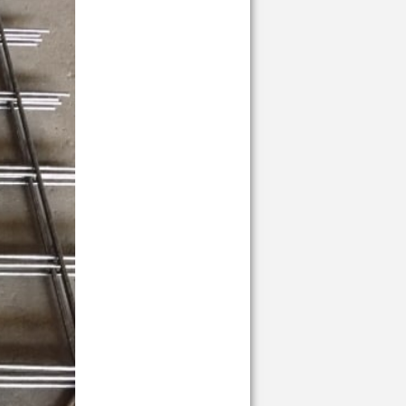
Giá:
Liên hệ
[ĐÓN ĐẦU XU HƯỚNG]
CHỌN...
Giá:
Liên hệ
LƯỚI THÉP HÀN MẠ KẼM Ô...
Giá:
Liên hệ
LƯỚI THÉP HÀN MẠ KẼM Ô...