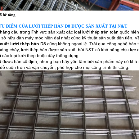
ổ bê tông
U ĐIỂM CỦA LƯỚI THÉP HÀN D8 ĐƯỢC SẢN XUẤT TẠI N&T
 hàng đầu trong lĩnh vực sản xuất các loại lưới thép trên toàn quốc hi
 sở hữu dàn máy móc hiện đại nhất cùng kỹ thuật sản xuất tiên tiến. V
xuất lưới thép hàn
D8
cũng không ngoại lệ. Trải qua công nghệ hàn t
nóng chảy, lưới thép hàn được sản xuất bởi N&T có khả năng chịu lực 
i các loại lưới thép buộc dây thông dụng.
 được hàn cố định, nhưng bạn hãy yên tâm bởi sản phẩm này có khả 
 dễ cuộn tròn và vận chuyển, phù hợp cho mọi công trình thi công.