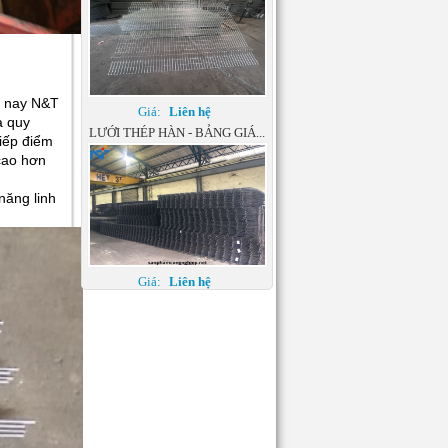
Giá:
Liên hệ
ện nay N&T
LƯỚI THÉP HÀN - BẢNG GIÁ...
à quy
iếp điểm
cao hơn
năng linh
Giá:
Liên hệ
21 MẪU HÀNG RÀO SƠN
TĨNH...