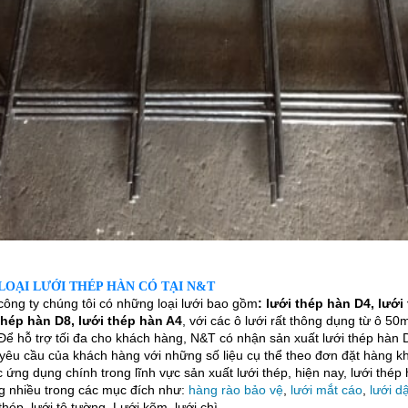
LOẠI LƯỚI THÉP HÀN CÓ TẠI N&T
công ty chúng tôi có những loại lưới bao gồm
: lưới thép hàn D4, lưới
thép hàn D8, lưới thép hàn A4
, với các ô lưới rất thông dụng từ ô 5
 hỗ trợ tối đa cho khách hàng, N&T có nhận sản xuất lưới thép hàn 
yêu cầu của khách hàng với những số liệu cụ thể theo đơn đặt hàng kh
c ứng dụng chính trong lĩnh vực sản xuất lưới thép, hiện nay, lưới thép
 nhiều trong các mục đích như:
hàng rào bảo vệ
,
lưới mắt cáo
,
lưới d
thép, lưới tô tường. Lưới kẽm, lưới chì,…