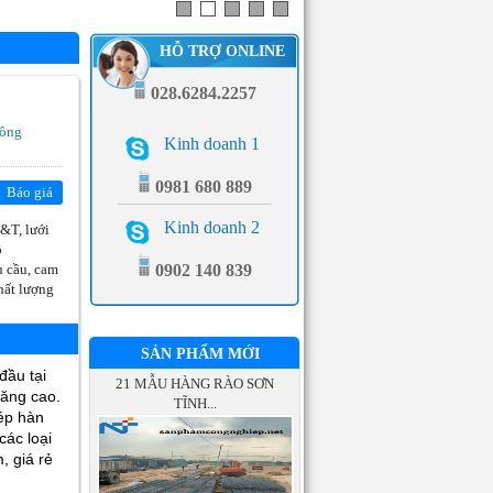
HỖ TRỢ ONLINE
028.6284.2257
Công
Kinh doanh 1
0981 680 889
Báo giá
Kinh doanh 2
N&T, lưới
ô
 cầu, cam
0902 140 839
hất lượng
SẢN PHẨM MỚI
21 MẪU HÀNG RÀO SƠN
đầu tại
TĨNH...
tăng cao.
hép hàn
các loại
, giá rẻ