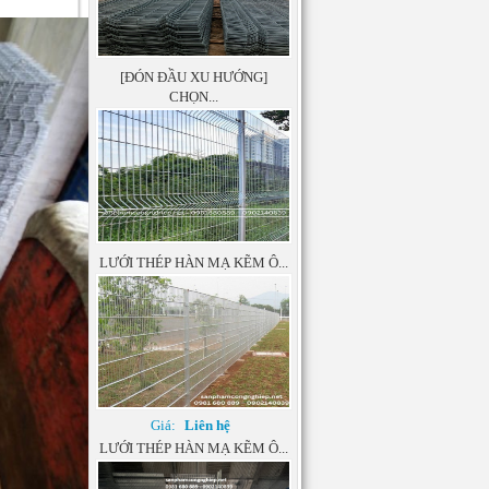
Giá:
Liên hệ
[ĐÓN ĐẦU XU HƯỚNG]
CHỌN...
Giá:
Liên hệ
LƯỚI THÉP HÀN MẠ KẼM Ô...
Giá:
Liên hệ
LƯỚI THÉP HÀN MẠ KẼM Ô...