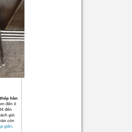
Giá:
Liên hệ
LƯỚI THÉP HÀN - BẢNG GIÁ...
Giá:
Liên hệ
 thép hàn
0mm đến ô
D4 đến
ách gửi.
 hàn còn
ập giãn
,