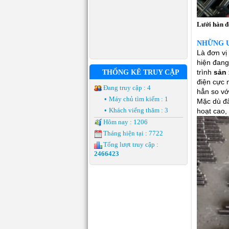
Lưới hàn đ
NHỮNG Ư
Là đơn vị
hiện đang
trình
sản 
THỐNG KÊ TRUY CẬP
điện cực 
Đang truy cập : 4
hẳn so vớ
•
Máy chủ tìm kiếm : 1
Mặc dù đã
•
Khách viếng thăm : 3
hoạt cao,
Hôm nay : 1206
Tháng hiện tại : 7722
Tổng lượt truy cập :
2466423