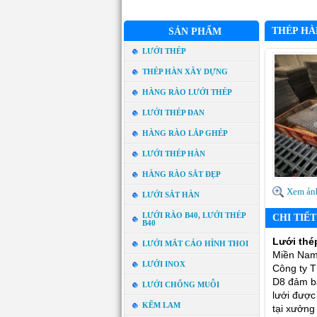
THÉP HÀ
SẢN PHẨM
LƯỚI THÉP
THÉP HÀN XÂY DỰNG
HÀNG RÀO LƯỚI THÉP
LƯỚI THÉP ĐAN
HÀNG RÀO LẮP GHÉP
LƯỚI THÉP HÀN
HÀNG RÀO SẮT ĐẸP
Xem ản
LƯỚI SẮT HÀN
LƯỚI RÀO B40, LƯỚI THÉP
CHI TIẾ
B40
Lưới thé
LƯỚI MẮT CÁO HÌNH THOI
Miền Nam.
LƯỚI INOX
Công ty T
D8 đảm bả
LƯỚI CHỐNG MUỖI
lưới được 
KẼM LAM
tại xưởng