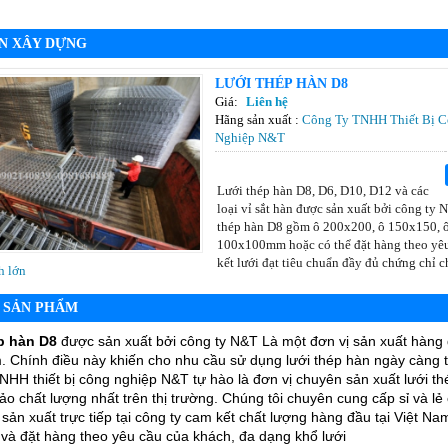
N XÂY DỰNG
LƯỚI THÉP HÀN D8
Giá:
Liên hệ
Hãng sản xuất :
Công Ty TNHH Thiết Bị 
Nghiệp N&T
Lưới thép hàn D8, D6, D10, D12 và các
loại vỉ sắt hàn được sản xuất bởi công ty 
thép hàn D8 gồm ô 200x200, ô 150x150, 
100x100mm hoặc có thể đặt hàng theo yêu
kết lưới đạt tiêu chuẩn đầy đủ chứng chỉ c
h lớn
T SẢN PHẨM
p hàn D8
được sản xuất bởi công ty N&T Là một đơn vị sản xuất hàng 
 Chính điều này khiến cho nhu cầu sử dụng lưới thép hàn ngày càng 
NHH thiết bị công nghiệp N&T tự hào là đơn vị chuyên sản xuất lưới t
o chất lượng nhất trên thị trường. Chúng tôi chuyên cung cấp sỉ và lẻ 
sản xuất trực tiếp tại công ty cam kết chất lượng hàng đầu tại Việt Nam
 và đặt hàng theo yêu cầu của khách, đa dạng khổ lưới