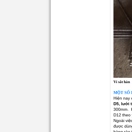
Vỉ sắt hàn
MỘT SỐ 
Hiện nay 
D5, lưới 
300mm. Để
D12 theo 
Ngoài việ
được dùng
hàng rào 