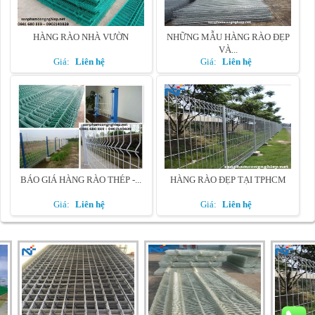
HÀNG RÀO NHÀ VƯỜN
NHỮNG MẪU HÀNG RÀO ĐẸP
VÀ...
Giá:
Liên hệ
Giá:
Liên hệ
BÁO GIÁ HÀNG RÀO THÉP -...
HÀNG RÀO ĐẸP TẠI TPHCM
Giá:
Liên hệ
Giá:
Liên hệ