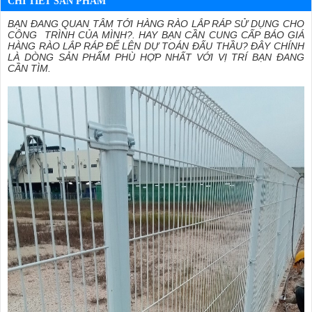
CHI TIẾT SẢN PHẨM
BẠN ĐANG QUAN TÂM TỚI HÀNG RÀO LẮP RÁP SỬ DỤNG CHO
CÔNG TRÌNH CỦA MÌNH?. HAY BẠN CẦN CUNG CẤP BÁO GIÁ
HÀNG RÀO LẮP RÁP ĐỂ LÊN DỰ TOÁN ĐẤU THẦU? ĐÂY CHÍNH
LÀ DÒNG SẢN PHẨM PHÙ HỢP NHẤT VỚI VỊ TRÍ BẠN ĐANG
CẦN TÌM.