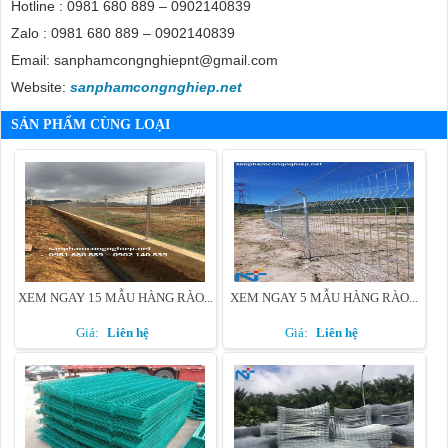
Hotline : 0981 680 889 – 0902140839
Zalo : 0981 680 889 – 0902140839
Email: sanphamcongnghiepnt@gmail.com
Website:
sanphamcongnghiep.net
SẢN PHẨM CÙNG LOẠI
XEM NGAY 15 MẪU HÀNG RÀO...
XEM NGAY 5 MẪU HÀNG RÀO...
Giá:
Liên hệ
Giá:
Liên hệ