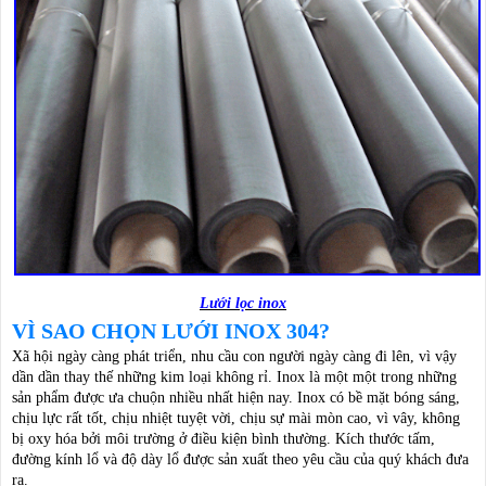
Lưới lọc inox
VÌ SAO CHỌN LƯỚI INOX 304?
Xã hội ngày càng phát triển, nhu cầu con người ngày càng đi lên, vì vậy
dần dần thay thế những kim loại không rỉ. Inox là một một trong những
sản phẩm được ưa chuộn nhiều nhất hiện nay. Inox có bề mặt bóng sáng,
chịu lực rất tốt, chịu nhiệt tuyệt vời, chịu sự mài mòn cao, vì vây, không
bị oxy hóa bởi môi trường ở điều kiện bình thường. Kích thước tấm,
đường kính lổ và độ dày lổ được sản xuất theo yêu cầu của quý khách đưa
ra.