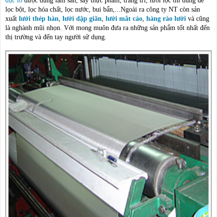
đục lỗ
được dùng làm sàn, sấy thực phẩm, trang trí, lưới lọc thì dùng để
lọc bột, lọc hóa chất, lọc nước, bui bẩn,...Ngoài ra công ty NT còn sản
xuất
lưới thép hàn
,
lưới dập giãn
,
lưới mắt cáo
,
hàng rào lưới
và cũng
là nghành mũi nhọn. Với mong muôn đưa ra những sản phẩm tốt nhất đến
thị trường và đến tay người sử dụng.