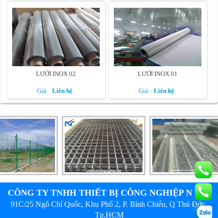
LƯỚI INOX 02
LƯỚI INOX 01
Giá:
Liên hệ
Giá:
Liên hệ
CÔNG TY TNHH THIẾT BỊ CÔNG NGHIỆP N & T
91C/25 Ngô Chí Quốc, Khu Phố 2, P. Bình Chiểu, Q Thủ Đức,
Tp.HCM