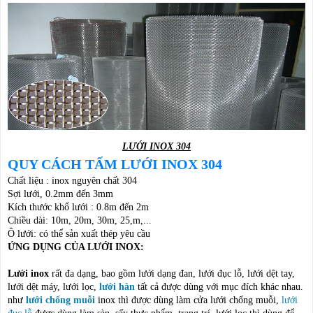
LƯỚI INOX 304
QUY CÁCH TẤM LƯỚI INOX 304
Chất liệu : inox nguyên chất 304
Sợi lưới, 0.2mm đến 3mm
Kích thước khổ lưới : 0.8m đến 2m
Chiều dài: 10m, 20m, 30m, 25,m,...
Ô lưới: có thể sản xuất thép yêu cầu
​ỨNG DỤNG CỦA LƯỚI INOX:
Lưới inox
rất đa dạng, bao gồm lưới dạng đan, lưới đục lỗ, lưới dệt tay,
lưới dệt máy, lưới lọc,
lưới hàn
tất cả được dùng với mục đích khác nhau.
như
lưới chống muỗi
inox thì được dùng làm cửa lưới chống muỗi,
lưới