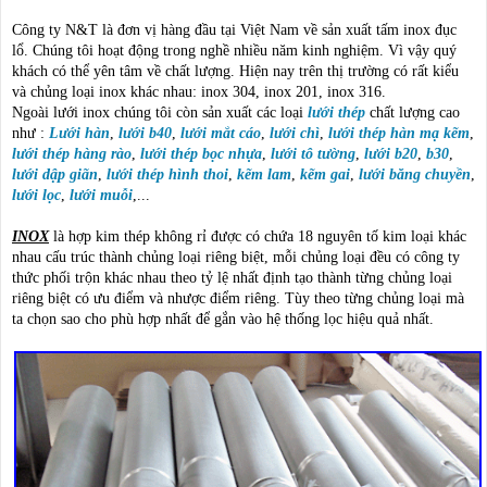
Công ty N&T là đơn vị hàng đầu tại Việt Nam về sản xuất tấm inox đục
lổ. Chúng tôi hoạt động trong nghề nhiều năm kinh nghiệm. Vì vậy quý
khách có thể yên tâm về chất lượng. Hiện nay trên thị trường có rất kiểu
và chủng loại inox khác nhau: inox 304, inox 201, inox 316.
Ngoài lưới inox chúng tôi còn sản xuất các loại
lưới thép
chất lượng cao
như :
Lưới hàn
,
lưới b40
,
lưới mắt cáo
,
lưới chì
,
lưới thép hàn mạ kẽm
,
lưới thép hàng rào
,
lưới thép bọc nhựa
,
lưới tô tường
,
lưới b20
,
b30
,
lưới dập giãn
,
lưới thép hình thoi
,
kẽm lam
,
kẽm gai
,
lưới băng chuyền
,
lưới lọc
,
lưới muỗi
,...
INOX
là hợp kim thép không rỉ được có chứa 18 nguyên tố kim loại khác
nhau cấu trúc thành chủng loại riêng biệt, mỗi chủng loại đều có công ty
thức phối trộn khác nhau theo tỷ lệ nhất định tạo thành từng chủng loại
riêng biệt có ưu điểm và nhược điểm riêng. Tùy theo từng chủng loại mà
ta chọn sao cho phù hợp nhất để gắn vào hệ thống lọc hiệu quả nhất.