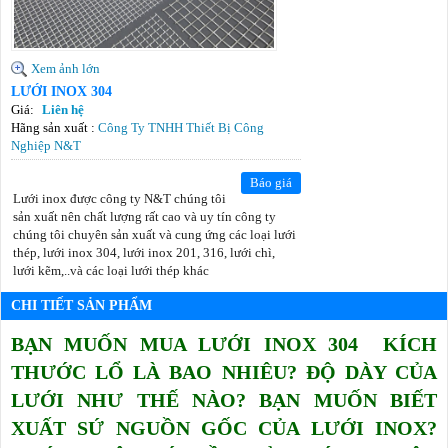
Xem ảnh lớn
LƯỚI INOX 304
Giá:
Liên hệ
Hãng sản xuất :
Công Ty TNHH Thiết Bị Công
Nghiệp N&T
Báo giá
Lưới inox được công ty N&T chúng tôi
sản xuất nên chất lượng rất cao và uy tín công ty
chúng tôi chuyên sản xuất và cung ứng các loại lưới
thép, lưới inox 304, lưới inox 201, 316, lưới chì,
lưới kẽm,..và các loại lưới thép khác
CHI TIẾT SẢN PHẨM
BẠN MUỐN MUA LƯỚI INOX 304 KÍCH
THƯỚC LỔ LÀ BAO NHIÊU? ĐỘ DÀY CỦA
LƯỚI NHƯ THẾ NÀO? BẠN MUỐN BIẾT
XUẤT SỨ NGUỒN GỐC CỦA LƯỚI INOX?