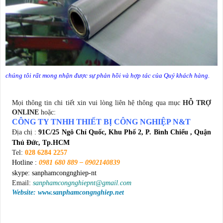
chúng tôi rất mong nhận được sự phản hồi và hợp tác của Quý khách hàng.
Mọi thông tin chi tiết xin vui lòng liên hệ thông qua mục
HỖ TRỢ
ONLINE
hoặc:
CÔNG TY TNHH THIẾT BỊ CÔNG NGHIỆP N&T
Địa chị :
91C/25 Ngô Chí Quốc, Khu Phố 2, P. Bình Chiểu , Quận
Thủ Đức, Tp.HCM
Tel:
028 6284 2257
Hotline :
0981 680 889 – 0902140839
skype: sanphamcongnghiep-nt
Email:
sanphamcongnghiepnt@gmail.com
Website: www.sanphamcongnghiep.net