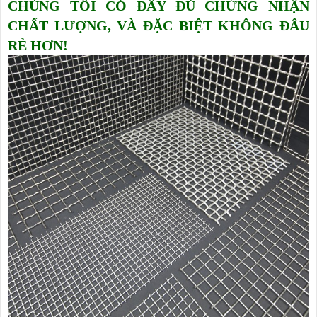
CHÚNG TÔI CÓ ĐẦY ĐỦ CHỨNG NHẬN
CHẤT LƯỢNG, VÀ ĐẶC BIỆT KHÔNG ĐÂU
RẺ HƠN!