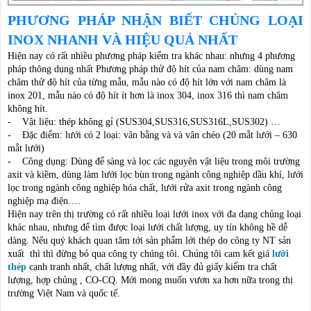
PHƯƠNG PHÁP NHẬN BIẾT CHỦNG LOẠI
INOX NHANH VÀ HIỆU QUẢ NHẤT
Hiện nay có rất nhiều phương pháp kiểm tra khác nhau: nhưng 4 phương
pháp thông dụng nhất Phương pháp thử độ hít của nam châm: dùng nam
châm thử độ hít của từng mẫu, mẫu nào có độ hít lớn với nam châm là
inox 201, mẫu nào có độ hít ít hơn là inox 304, inox 316 thì nam châm
không hít.
- Vật liệu: thép không gỉ (SUS304,SUS316,SUS316L,SUS302) …
- Đặc điểm: lưới có 2 loại: vân bằng và và vân chéo (20 mắt lưới – 630
mắt lưới)
- Công dụng: Dùng để sàng và lọc các nguyên vật liệu trong môi trường
axit và kiềm, dùng làm lưới lọc bùn trong ngành công nghiệp dầu khí, lưới
lọc trong ngành công nghiệp hóa chất, lưới rửa axit trong ngành công
nghiệp mạ điện….
Hiện nay trên thị trường có rất nhiều loại lưới inox với đa dạng chủng loại
khác nhau, nhưng để tìm được loại lưới chất lượng, uy tín không hề dễ
dàng. Nếu quý khách quan tâm tới sản phẩm lới thép do công ty NT sản
xuất thì thì đừng bỏ qua công ty chúng tôi. Chúng tôi cam kết giá
lưới
thép
cạnh tranh nhất, chất lượng nhất, với đầy đủ giấy kiểm tra chất
lượng, hợp chủng , CO-CQ. Mới mong muốn vươn xa hơn nữa trong thị
trường Việt Nam và quốc tế.