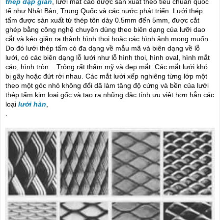
thép dập giãn
, lưới mắt cáo được sản xuất theo tiêu chuẩn quốc
tế như Nhật Bản, Trung Quốc và các nước phát triển. Lưới thép
tấm được sản xuất từ thép tôn dày 0.5mm đến 5mm, được cắt
ghép bằng công nghệ chuyên dùng theo biên dạng của lưỡi dao
cắt và kéo giãn ra thành hình thoi hoặc các hình ảnh mong muốn.
Do đó lưới thép tấm có đa dạng về mẫu mã và biên dạng về lỗ
lưới, có các biên dạng lỗ lưới như lỗ hình thoi, hình oval, hình mắt
cáo, hình tròn... Trông rất thẩm mỹ và đẹp mắt. Các mắt lưới khó
bị gãy hoặc đứt rời nhau. Các mắt lưới xếp nghiêng từng lớp một
theo một góc nhỏ không đổi dã làm tăng độ cứng và bền của lưới
thép tấm kim loại gốc và tạo ra những đặc tính ưu việt hơn hẳn các
loại
lưới hàn
,
.