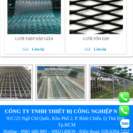
LƯỚI THÉP DẬP GIÃN
LƯỚI TÔN DẬP
Giá:
Liên hệ
Giá:
Liên hệ
CÔNG TY TNHH THIẾT BỊ CÔNG NGHIỆP N & T
91C/25 Ngô Chí Quốc, Khu Phố 2, P. Bình Chiểu, Q Thủ Đức,
Tp.HCM
Hotline :
0981 680 889
–
0902140839
- Điện thoại:
028.6284.2257