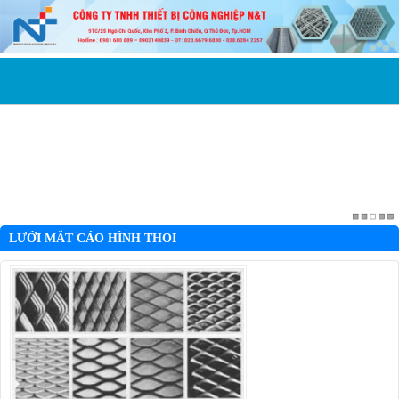
LƯỚI MẮT CÁO HÌNH THOI