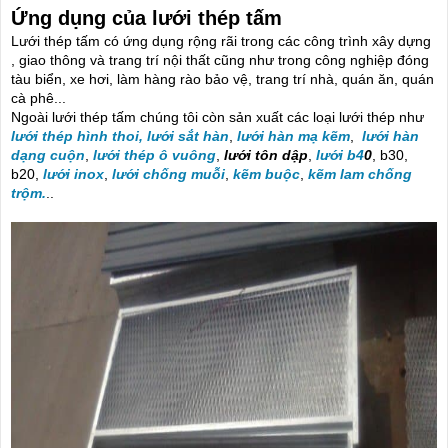
Ứng dụng của lưới thép tấm
Lưới thép tấm có ứng dụng rộng rãi trong các công trình xây dựng
, giao thông và trang trí nội thất cũng như trong công nghiệp đóng
tàu biển, xe hơi, làm hàng rào bảo vệ, trang trí nhà, quán ăn, quán
cà phê...
Ngoài lưới thép tấm chúng tôi còn sản xuất các loại lưới thép như
lưới thép hình thoi,
lưới sắt hàn
,
lưới hàn mạ kẽm
,
lưới hàn
dạng cuộn
,
lưới thép ô vuông
,
lưới tôn dập
,
lưới b4
0
, b30,
b20,
lưới ino
x
,
lưới chống muỗi
,
kẽm buộc
,
kẽm lam chống
trộm.
..