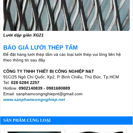
Lưới dập giãn XG21
BÁO GIÁ LƯỚI THÉP TẤM
Để đặt hàng lưới thép tấm và các loại lưới thép vui lòng liên hệ
theo thông tin sau đây
CÔNG TY TNHH THIẾT BỊ CÔNG NGHIỆP N&T
91C/25 Ngô Chí Quốc, Kp2, P. Bình Chiểu, Thủ Đức, Tp.HCM
Tel:
028 6284 2257
Hotline:
0902140839 - 0981680889
Email: sanphamcongnghiepnt@gmail.com
www.sanphamcongnghiep.net
SẢN PHẨM CÙNG LOẠI