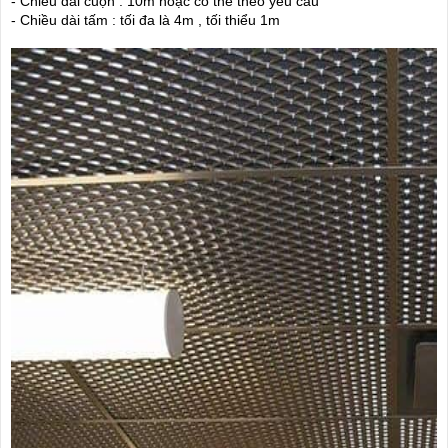
- Chiều dài cuộn : 10m hoặc có thể theo yêu cầu
- Chiều dài tấm : tối đa là 4m , tối thiểu 1m