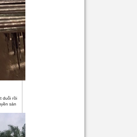
Giá:
Liên hệ
LƯỚI THÉP HÀN MẠ KẼM Ô...
Giá:
Liên hệ
LƯỚI THÉP HÀN MẠ KẼM Ô...
 duỗi rồi
uyền sản
Giá:
Liên hệ
LƯỚI THÉP HÀN - BẢNG GIÁ...