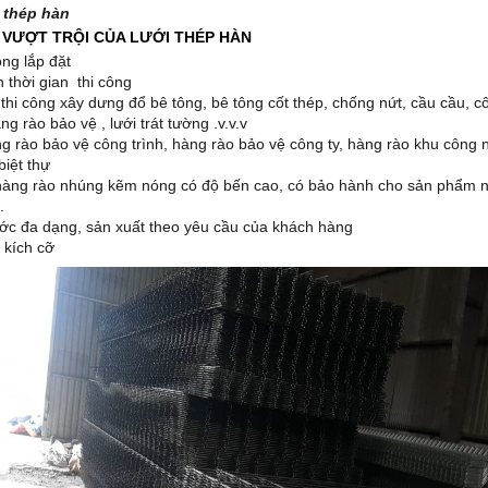
 thép hàn
 VƯỢT TRỘI CỦA LƯỚI THÉP HÀN
ông lắp đặt
n thời gian thi công
 thi công xây dưng đổ bê tông, bê tông cốt thép, chống nứt, cầu cầu, c
àng rào bảo vệ , lưới trát tường .v.v.v
g rào bảo vệ công trình, hàng rào bảo vệ công ty, hàng rào khu công 
biệt thự
 hàng rào nhúng kẽm nóng có độ bến cao, có bảo hành cho sản phẩm 
.
ước đa dạng, sản xuất theo yêu cầu của khách hàng
 kích cỡ