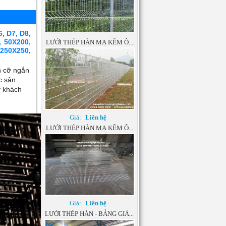
 D7, D8,
Giá:
Liên hệ
LƯỚI THÉP HÀN MẠ KẼM Ô...
 50X200,
250X250,
h cỡ ngắn
c sản
ý khách
Giá:
Liên hệ
LƯỚI THÉP HÀN MẠ KẼM Ô...
Giá:
Liên hệ
LƯỚI THÉP HÀN - BẢNG GIÁ...