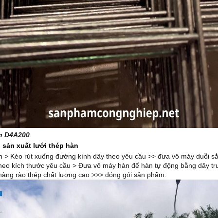
àn D4A200
h sản xuất lưới thép hàn
 > Kéo rút xuống đường kính dây theo yêu cầu >> đưa vô máy duỗi sắt
theo kích thước yêu cầu > Đưa vô máy hàn để hàn tự động bằng dây tr
 hàng rào thép chất lượng cao >>> đóng gói sản phẩm.