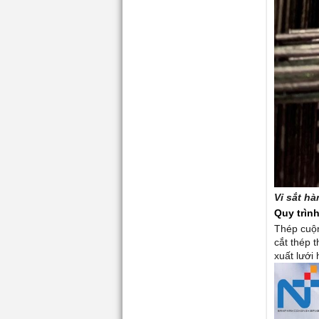
Vỉ sắt h
Quy trìn
Thép cuộn
cắt thép 
xuất lưới