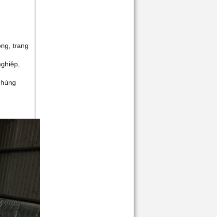
ông, trang
nghiệp,
nhúng