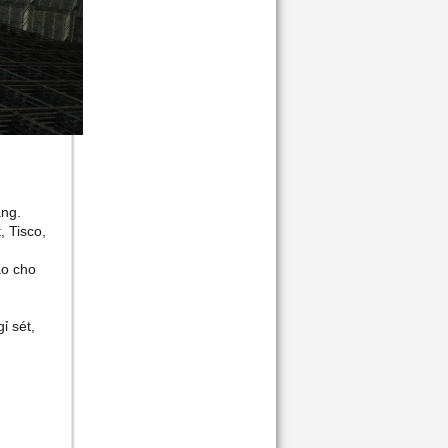
àng.
, Tisco,
ào cho
ỉ sét,