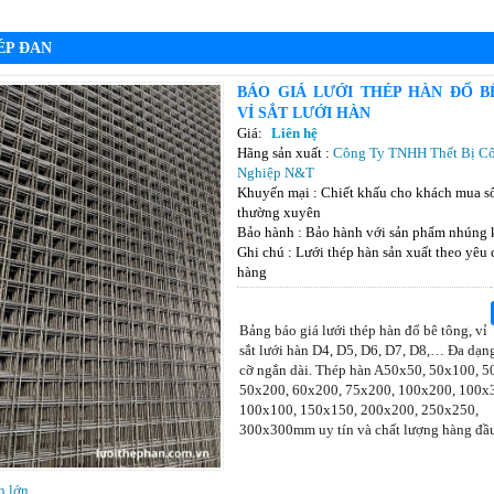
ÉP ĐAN
BÁO GIÁ LƯỚI THÉP HÀN ĐỔ B
VỈ SẮT LƯỚI HÀN
Giá:
Liên hệ
Hãng sản xuất :
Công Ty TNHH Thết Bị C
Nghiệp N&T
Khuyến mại : Chiết khấu cho khách mua số
thường xuyên
Bảo hành : Bảo hành với sản phẩm nhúng
Ghi chú : Lưới thép hàn sản xuất theo yêu
hàng
Bảng báo giá lưới thép hàn đổ bê tông, vỉ
sắt lưới hàn D4, D5, D6, D7, D8,… Đa dạn
cỡ ngắn dài. Thép hàn A50x50, 50x100, 5
50x200, 60x200, 75x200, 100x200, 100x
100x100, 150x150, 200x200, 250x250,
300x300mm uy tín và chất lượng hàng đầ
h lớn