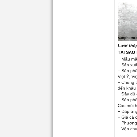
Lưới th
TẠI SAO
+ Mẫu mã
+ Sản xuấ
+ Sản phẩ
Việt Ý, V
+ Chúng t
đến khâu 
+ Đầy đủ
+ Sản phẩ
Các mối h
+ Đáp ứng
+ Giá cả 
+ Phương 
+ Vận chu