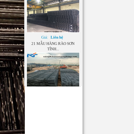
Giá:
Liên hệ
21 MẪU HÀNG RÀO SƠN
TĨNH...
Giá:
Liên hệ
[ĐÓN ĐẦU XU HƯỚNG]
CHỌN...