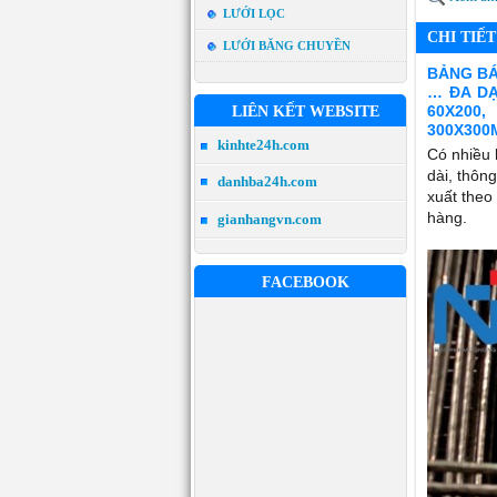
LƯỚI LỌC
CHI TIẾ
LƯỚI BĂNG CHUYỀN
BẢNG BÁO
… ĐA DẠ
60X200,
LIÊN KẾT WEBSITE
300X300
kinhte24h.com
Có nhiều 
dài, thôn
danhba24h.com
xuất theo
hàng.
gianhangvn.com
FACEBOOK