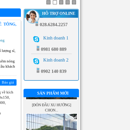
HỖ TRỢ ONLINE
Ê TÔNG,
028.6284.2257
Kinh doanh 1
ông
0981 680 889
 lượng sỉ,
21 MẪU HÀNG RÀO SƠN
TĨNH...
Kinh doanh 2
 kẽm nóng
 cầu khách
0902 140 839
Báo giá
g về kích
SẢN PHẨM MỚI
0x150,
Giá:
Liên hệ
[ĐÓN ĐẦU XU HƯỚNG]
300,
CHỌN...
u