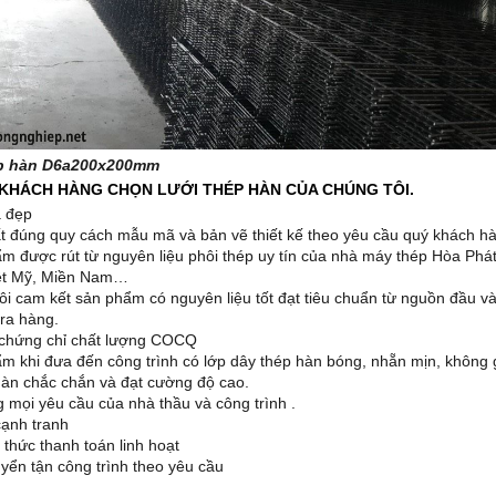
ép hàn D6a200x200mm
 KHÁCH HÀNG CHỌN LƯỚI THÉP HÀN CỦA CHÚNG TÔI.
 đẹp
t đúng quy cách mẫu mã và bản vẽ thiết kế theo yêu cầu quý khách h
m được rút từ nguyên liệu phôi thép uy tín của nhà máy thép Hòa Phát
iệt Mỹ, Miền Nam…
ôi cam kết sản phẩm có nguyên liệu tốt đạt tiêu chuẩn từ nguồn đầu v
ra hàng.
 chứng chỉ chất lượng COCQ
m khi đưa đến công trình có lớp dây thép hàn bóng, nhẵn mịn, không g
àn chắc chắn và đạt cường độ cao.
 mọi yêu cầu của nhà thầu và công trình .
cạnh tranh
thức thanh toán linh hoạt
yển tận công trình theo yêu cầu