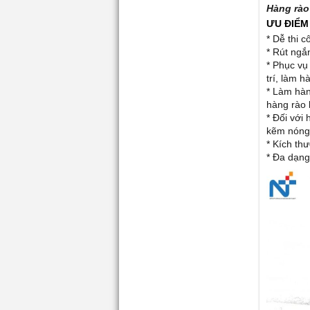
Hàng rào
ƯU ĐIỂM
* Dễ thi c
* Rút ngắ
* Phục vụ
trí, làm h
* Làm hàn
hàng rào 
* Đối với
kẽm nóng
* Kích th
* Đa dạng