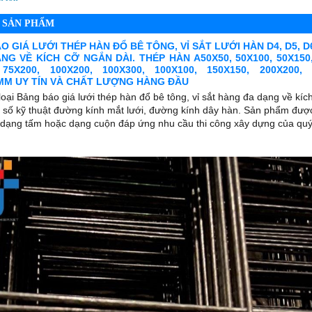
T SẢN PHẨM
 GIÁ LƯỚI THÉP HÀN ĐỔ BÊ TÔNG, VỈ SẮT LƯỚI HÀN D4, D5, D6,
NG VỀ KÍCH CỠ NGẮN DÀI. THÉP HÀN A50X50, 50X100, 50X150,
 75X200, 100X200, 100X300, 100X100, 150X150, 200X200, 
MM UY TÍN VÀ CHẤT LƯỢNG HÀNG ĐẦU
loại Bảng báo giá lưới thép hàn đổ bê tông, vỉ sắt hàng đa dạng về kíc
g số kỹ thuật đường kính mắt lưới, đường kính dây hàn. Sản phẩm đượ
 dạng tấm hoặc dạng cuộn đáp ứng nhu cầu thi công xây dựng của qu