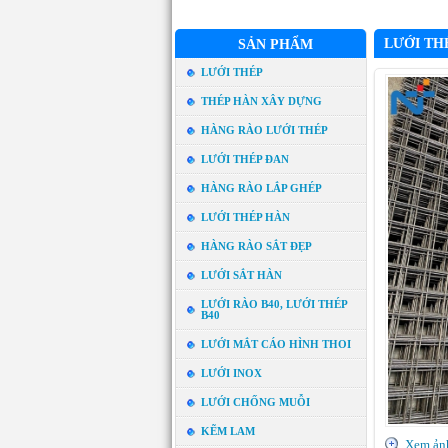
LƯỚI TH
SẢN PHẨM
LƯỚI THÉP
THÉP HÀN XÂY DỰNG
HÀNG RÀO LƯỚI THÉP
LƯỚI THÉP ĐAN
HÀNG RÀO LẮP GHÉP
LƯỚI THÉP HÀN
HÀNG RÀO SẮT ĐẸP
LƯỚI SẮT HÀN
LƯỚI RÀO B40, LƯỚI THÉP
B40
LƯỚI MẮT CÁO HÌNH THOI
LƯỚI INOX
LƯỚI CHỐNG MUỖI
KẼM LAM
Xem ản